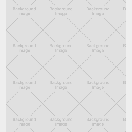
Qualitäten. Gemeinsam haben sie
ihre Leidenschaft für Holz, ihre
Freude am Handwerk und ihr
Bestreben, Ihre Wohnträume in Holz
umzusetzen.
Aktuelle Stellenangebote finden Sie
hier.