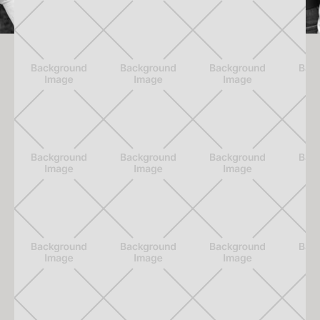
DAS UNTERNEHMEN
Der Grundstein der Schreinerei Vogl GmbH wurde 1997 mit
der Firmengründung als Einzelunternehmen gelegt.
Produziert wurde anfangs als Einmannbetrieb in einer
angemieteten Werkstatt. Bereits 2001 folgte die Gründung
einer GmbH mit Alois Vogl als Geschäftsführer.
Mit dem Bau der ersten Produktionshalle am heutigen
Produktionsstandort in Moos bei Beutelsbach folgte 2006
der nächste große Schritt in der Firmengeschichte. Die
gute Auftragslage und hohe Nachfrage ermöglichte 2016
die Erweiterung des Betriebs um weitere Produktions-,
Büro- und Ausstellungsflächen.
Gefertigt wird mittlerweile auf über 1000m²
Produktionsfläche bei höchstem Standard mit einem hoch
modernen Maschinenpark, der aufgrund kontinuierlicher