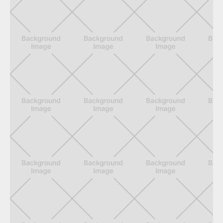
Wir sind uns sicher, dass fähige und
gut ausgebildete Arbeitskräfte einen
enormen Teil zum Erfolg beitragen.
Deshalb sind wir sehr engagiert,
wenn es um unseren
Schreinernachwuchs geht. Weitere
Informationen zum Berufsbild
Schreiner erfahren Sie unter
www.born2bschreiner.de
.