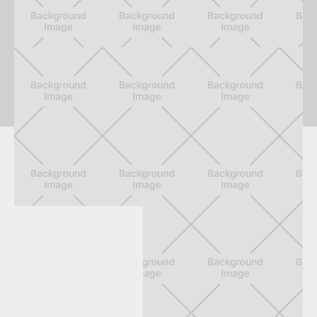
Investitionen zur Verfügung steht. So können wir unserem
eigenen, sehr hohen Qualitätsanspruch bestmöglich
gerecht werden.
Unsere qualifizierten Mitarbeiter sowie effiziente
Produktionsmechanismen ermöglichen die Realisierung
Projekte im gewerblichen, öffentlichen und privaten Raum
auf nationaler Ebene.
PERSÖNLICHER WERDEGANG ALOIS
VOGL, GESCHÄFTSFÜHRER