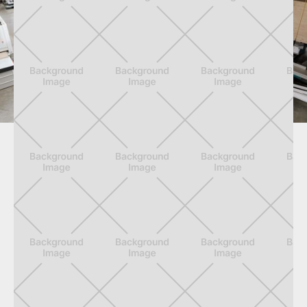
UNSER TEAM
Wir schaffen Perspektiven.
Acht engagierte Mitarbeiter zählt die
Schreinerei Vogl GmbH heute, jeder
mit seinen besonderen Stärken und